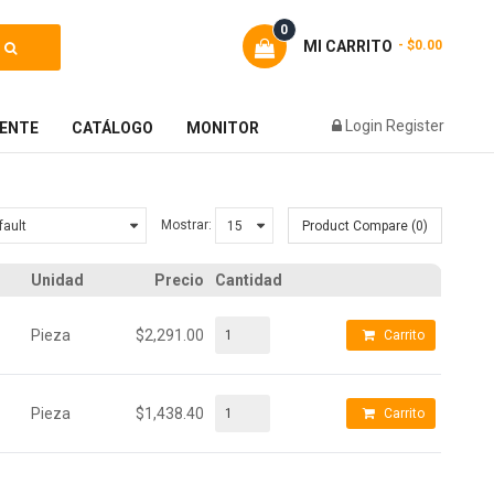
0
MI CARRITO
- $0.00
Login
Register
IENTE
CATÁLOGO
MONITOR
Mostrar:
Product Compare (0)
Unidad
Precio
Cantidad
Pieza
$2,291.00
Carrito
Pieza
$1,438.40
Carrito