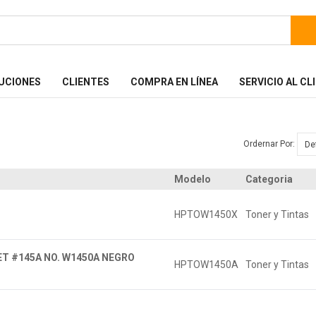
UCIONES
CLIENTES
COMPRA EN LÍNEA
SERVICIO AL CL
Ordernar Por:
Modelo
Categoria
HPTOW1450X
Toner y Tintas
T #145A NO. W1450A NEGRO
HPTOW1450A
Toner y Tintas